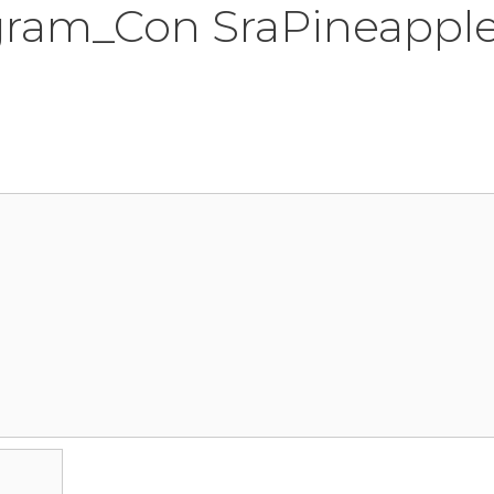
gram_Con SraPineappl